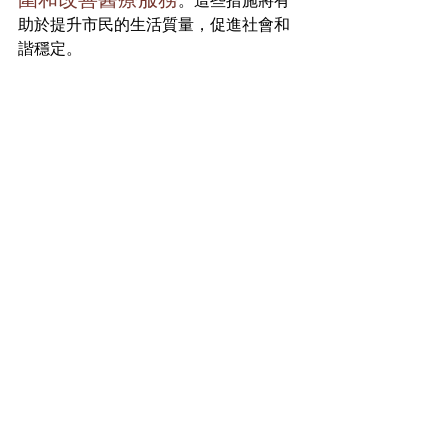
。這些措施將有
助於提升市民的生活質量，促進社會和
諧穩定。 
透過Everpro，您可以深入了解2025年香
港財政預算案的重點措施及其對行業的
影響。我們專注於提供專業的市場分析
和行業報告，幫助您掌握最新的市場動
態，做出明智的決策。 
與Everpro保持聯繫，獲取更多見解和行
業新聞，讓我們共同見證香港的未來發
展！ 
香港財政預算案
2025