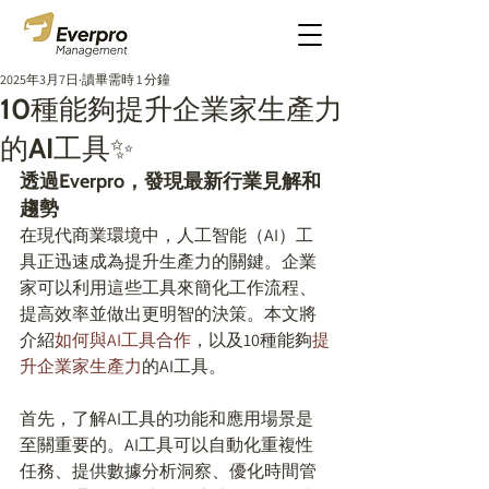
2025年3月7日
讀畢需時 1 分鐘
10種能夠提升企業家生產力
的AI工具✨
透過Everpro，發現最新行業見解和
趨勢
在現代商業環境中，人工智能（AI）工
具正迅速成為提升生產力的關鍵。企業
家可以利用這些工具來簡化工作流程、
提高效率並做出更明智的決策。本文將
介紹
如何與AI工具合作
，以及10種能夠
提
升企業家生產力
的AI工具。 
首先，了解AI工具的功能和應用場景是
至關重要的。AI工具可以自動化重複性
任務、提供數據分析洞察、優化時間管