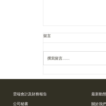
留言
撰寫留言......
亞洲貨幣匯率急升: 投資者需
要知道什麼💡
雲端會計及財務報告
最新動
公司秘書
關於我