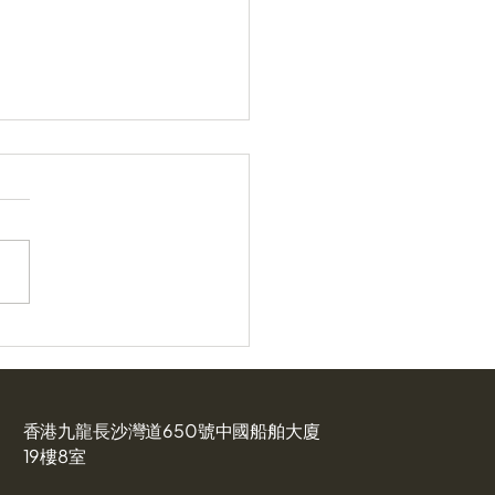
百擔保保貸款計劃的壞賬
增至15.6%: 如何管理現金
香港九龍長沙灣道650號中國船舶大廈
19樓8室